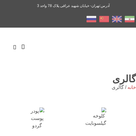
آدرس:تهران- خیابان شهید عراقی پلاک 78 واحد 3
تماس با ما
سفارش آنلاین
گالری
خانه
/ گالری